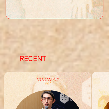
RE
:
:
RE
:
:
RECENT
2026/06/12
FRI