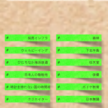
採用インフラ
森林
#
#
ウェルビーイング
下北半島
#
#
ひたちなか海浜鉄道
任天堂
#
#
日本人の勤勉性
俳優
#
#
時計を持たない国の時間術
ボドゲ教育
#
#
クリエイター
日本舞踊
#
#