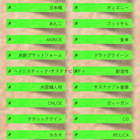
日本橋
ディズニー
#
#
あんこ
フットサル
#
#
AKIINOE
食卓
#
#
共創プラットフォーム
ドラァグクイーン
#
#
ヘドニスティック・サステナビリティ
創造性
#
#
外国籍人材
サステナブル建築
#
#
CHLOE
ヴィーガン
#
#
クラシックワイン
CG
#
#
カカオ
RE:LICA
#
#