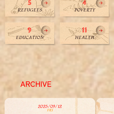
5
4
R
E
F
U
G
E
E
S
P
O
V
E
R
T
Y
9
11
E
D
U
C
A
T
I
O
N
H
E
A
L
T
H
ARCHIVE
2025/09/12
FRI