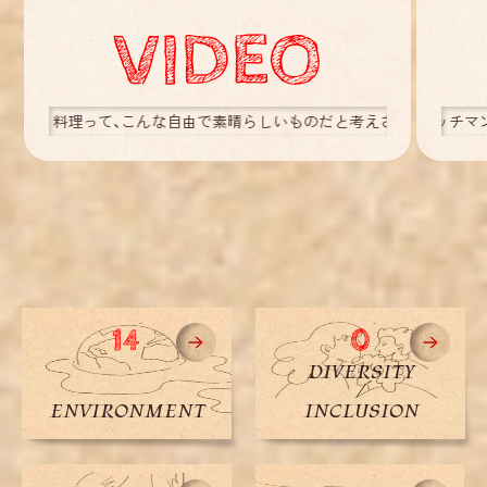
VIDEO
で素晴らしいものだと考えさせられました。(Text: Tuffy)
チャリティソング。西田敏行やサンドウィッチマンなど東北に縁のある著名人が
ジブリの名作『風の谷のナウシカ』原作漫画。戦争や環境
/COMMENT/
/CO
14
0
D
I
V
E
R
S
I
T
Y
/
E
N
V
I
R
O
N
M
E
N
T
I
N
C
L
U
S
I
O
N