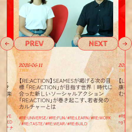
RE
:
:
RE
:
:
NEXT
PREV
RE
:
:
NEXT
PREV
RE
:
:
2026-06-11
2026-
THU
THU
ミスし
【RE:ACTION】SEAMESが掲げる次の目
【Lo
RE
:
:
でき
標 「RE:ACTION」が目指す世界｜時代に
康を
っと楽
合った新しいソーシャルアクション
む会 @
「RE:ACTION」が巻き起こす、若者発の
RE
:
:
カルチャーとは
/
#
DIVE
#
RE:KA
#
RE:UNIVERSE
/
#
RE:FUN
/
#
RE:LEARN
/
#
RE:WORK
S
/
#
ED
ngTabl
/
#
RE:TASTE
/
#
RE:WEAR
/
#
RE:BUILD
サステナ