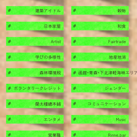
建築アイドル
穀物
#
#
日本家屋
和食
#
#
Artist
Fairtrade
#
#
学びの多様性
地産地消
#
#
森林環境税
函館・青森・下北津軽海峡エリ
#
#
ボランタリークレジット
ジェンダー
#
#
榮太樓總本鋪
コミュニケーション
#
#
エンタメ
Music
#
#
営業職
Rinne.bar
#
#