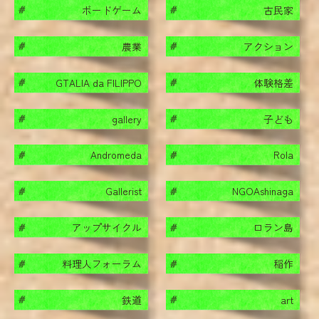
ボードゲーム
古民家
#
#
農業
アクション
#
#
GTALIA da FILIPPO
体験格差
#
#
gallery
子ども
#
#
Andromeda
Rola
#
#
Gallerist
NGOAshinaga
#
#
アップサイクル
ロラン島
#
#
料理人フォーラム
稲作
#
#
鉄道
art
#
#