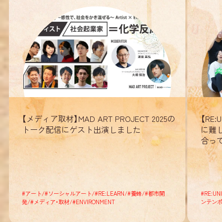
【メディア取材】MAD ART PROJECT 2025の
【RE
トーク配信にゲスト出演しました
に難
合っ
#
アート
/
#
ソーシャルアート
/
#
RE:LEARN
/
#
養蜂
/
#
都市開
#
RE:UN
発
/
#
メディア・取材
/
#
ENVIRONMENT
ンテン