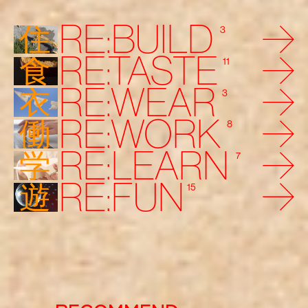
RE:BUILD
住
3
RE:TASTE
食
11
RE:WEAR
衣
3
RE:WORK
働
8
RE:LEARN
学
7
RE:FUN
遊
15