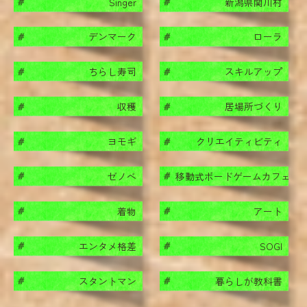
Singer
新潟県関川村
#
#
デンマーク
ローラ
#
#
ちらし寿司
スキルアップ
#
#
収穫
居場所づくり
#
#
ヨモギ
クリエイティビティ
#
#
ゼノべ
移動式ボードゲームカフェ
#
#
着物
アート
#
#
エンタメ格差
SOGI
#
#
スタントマン
暮らしが教科書
#
#