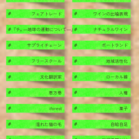
フェアトレード
ワインの比喩表現
#
#
『チ。―地球の運動について―』
ナチュラルワイン
#
#
サプライチェーン
ポートランド
#
#
フリースクール
地域活性化
#
#
文化翻訳家
ローカル線
#
#
恵方巻
人権
#
#
iforest
菓子
#
#
濡れた猫の毛
自給自足
#
#