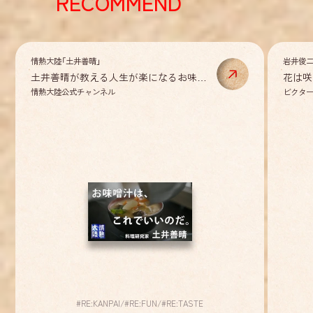
RECOMMEND
情熱大陸「土井善晴」
岩井俊二
土井善晴が教える人生が楽になるお味噌
花は咲
汁の作り方①
情熱大陸公式チャンネル
ビクタ
#
RE:KANPAI
/
#
RE:FUN
/
#
RE:TASTE