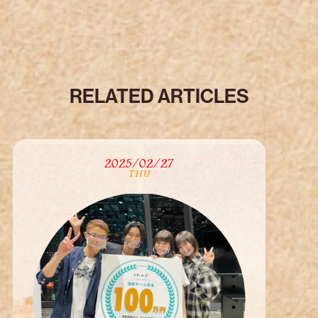
RE
:
:
このプロジェクトは、普段何気なく行われる
RE
:
:
洗濯が、マイクロプラスチックの排出やエネ
ルギー消費など、環境に対して予想以上の影
RE
:
:
響を及ぼしている点に着目しています。洗わ
RELATED ARTICLES
なくてもよい服を長期間着用することで、環
境への負荷を軽減し、服を大切に着続けるカ
RE
:
:
ルチャーを提案する取り組みです。 また、エ
ンターテイメント性のある実験形式を採り
2025/02/27
RE
:
:
THU
入れることで、参加者やその周囲の人々が楽
しみながら環境問題に向き合えるきっかけ
RE
:
:
となり、ファッション業界や一般消費者の意
識改革にも寄与しています。最終的に25名の
参加者が100日間着用を達成し、防臭性につ
RE
:
:
いて十分に検証できたとの報告を多く受け
ました。また、日々の洗濯ルーティンの見直
しにもつながったとの声が多く寄せられて