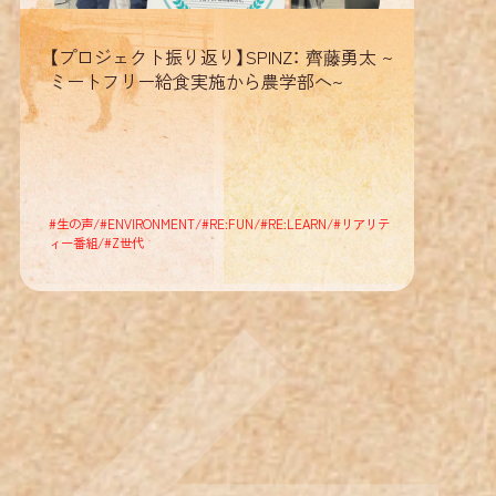
RE
:
:
います。
【プロジェクト振り返り】SPINZ： 齊藤勇太 ~
RE
:
:
ミートフリー給食実施から農学部へ~
RE
:
:
#
生の声
/
#
ENVIRONMENT
/
#
RE:FUN
/
#
RE:LEARN
/
#
リアリテ
ィー番組
/
#
Z世代