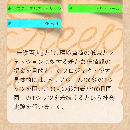
RE
:
:
サステナブルファッション
メリノウール
#
#
RE
:
:
RE:FUN
#
RE
:
:
RE
:
:
「無洗百人」とは、環境負荷の低減とフ
ァッションに対する新たな価値観の
RE
:
:
提案を目的としたプロジェクトです。
具体的には、メリノウール100％のTシ
RE
:
:
ャツを用い、100人の参加者が100日間、
同一のTシャツを着続けるという社会
実験を行いました。
RE
:
: