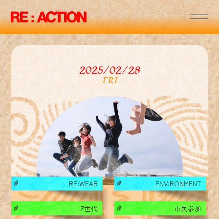
RE
:
:
RE
:
:
RE
:
:
2025/02/28
RE
:
:
FRI
RE
:
:
RE
:
:
RE
:
:
RE:WEAR
ENVIRONMENT
#
#
Z世代
市民参加
#
#