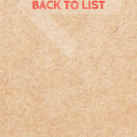
BACK TO LIST
■ プロジェクト開始の背景
BACK TO LIST
無洗百人プロジェクトの発端は、「常識」とさ
れる日常のルーティンに疑問を感じた経験
にあります。洗濯によって発生するマイクロ
プラスチックや、服の耐久性低下といった問
題と向き合う中で、そもそも「洗わなくても
よい服」というコンセプトに着目しました。
消臭効果や環境負荷の低減を考慮し、メリノ
ウールを採用することで、100人が100日間、
毎日同じTシャツを着用するという実験を企
画。環境問題を分かりやすく示す手段とし
て、多くの人々の関心を引くと考え、プロジ
ェクトをキックオフしました。
■ プロジェクトの良かった点