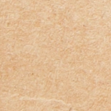
・日常に潜む環境負荷に対して注意を向けさ
せ、参加者が楽しみながら問題意識を高める
ことができました。
・ユニークな実験形式に加え、オンラインミ
ートアップ、BBQイベント、富士山登頂など
多彩なイベントが、既存の枠にとらわれない
「服を大切に着続ける文化」の啓発に効果的
でした。
・プロジェクトを通じて形成されたコミュニ
ティは、環境問題に対する意識向上のみなら
ず、参加者同士の知見交換の場としても大き
な意義がありました。