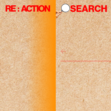
R
SEARCH
R
R