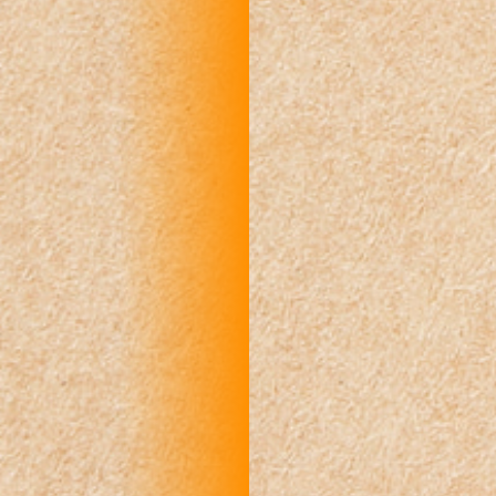
R
R
R