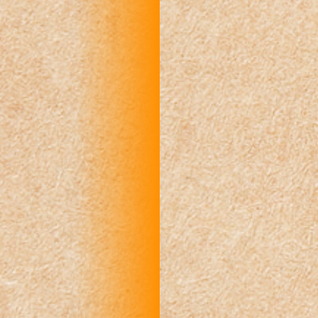
R
R
R