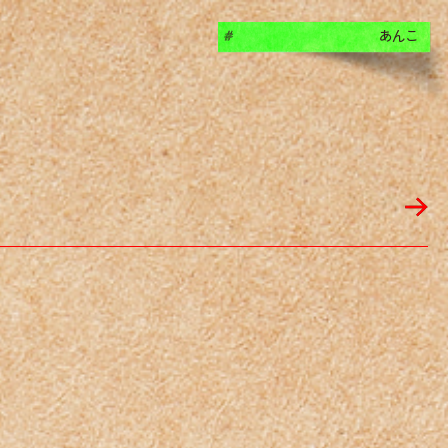
あんこ
#