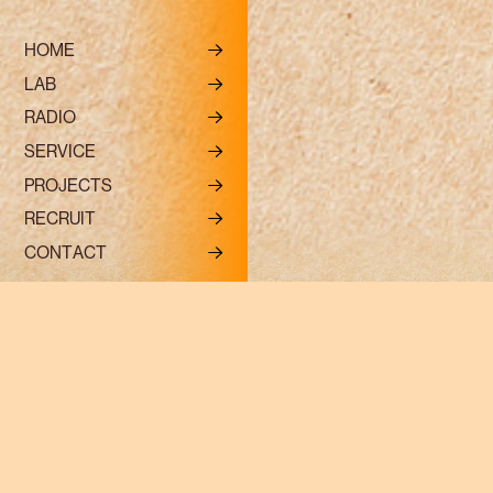
R
H
O
M
E
L
A
B
R
A
D
I
O
S
E
R
V
I
C
E
P
R
O
J
E
C
T
S
R
E
C
R
U
I
T
R
C
O
N
T
A
C
T