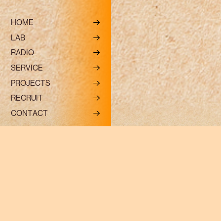
R
H
O
M
E
L
A
B
R
A
D
I
O
S
E
R
V
I
C
E
P
R
O
J
E
C
T
S
R
R
E
C
R
U
I
T
C
O
N
T
A
C
T