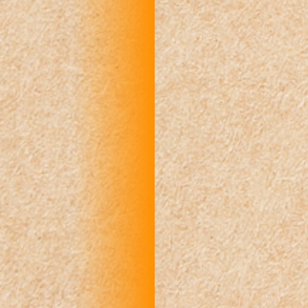
R
R
R