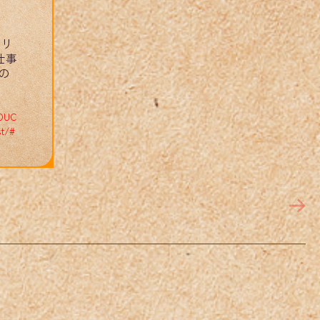
ラリ
仕事
の
DUC
st
/
#