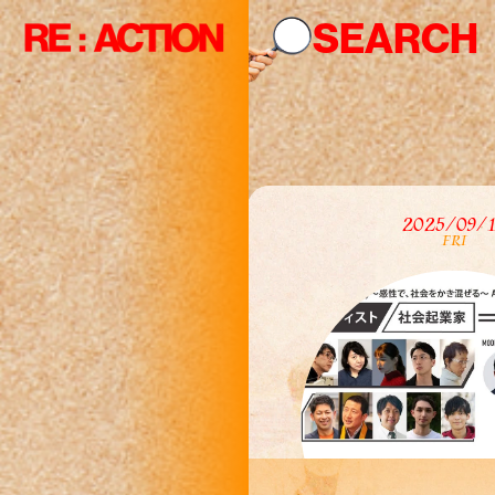
R
SEARCH
R
2025/09/
FRI
R