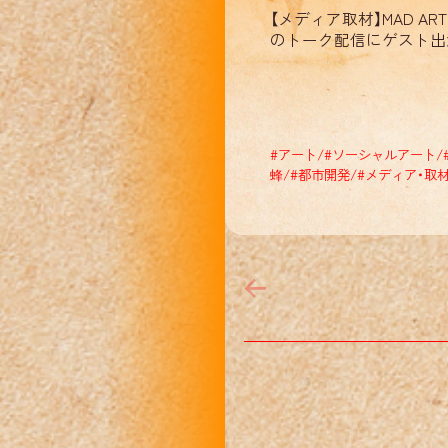
R
【メディア取材】MAD ART P
のトーク配信にゲスト出
#
アート
/
#
ソーシャルアート
/
蜂
/
#
都市開発
/
#
メディア・取
R