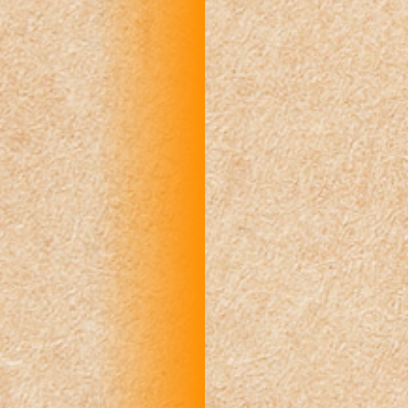
R
R
R