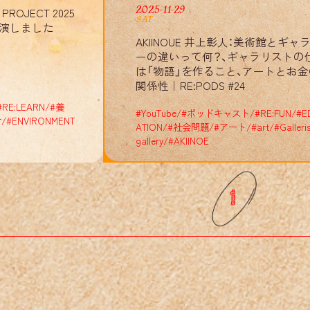
E
:
:
2025-11-29
ROJECT 2025
SAT
演しました
AKIINOUE 井上彰人：美術館とギャ
ーの違いって何？、ギャラリストの
は「物語」を作ること、アートとお金
関係性｜RE:PODS #24
#
RE:LEARN
/
#
養
#
YouTube
/
#
ポッドキャスト
/
#
RE:FUN
/
#
E
材
/
#
ENVIRONMENT
E
:
:
ATION
/
#
社会問題
/
#
アート
/
#
art
/
#
Galleri
gallery
/
#
AKIINOE
1
1