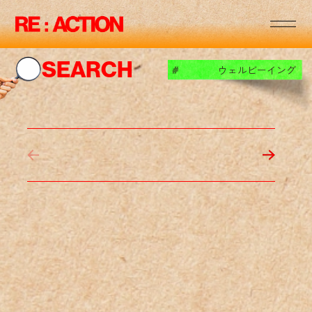
RE
:
:
RE
:
:
SEARCH
ウェルビーイング
#
RE
:
:
RE
:
:
RE
:
:
RE
:
:
RE
:
: