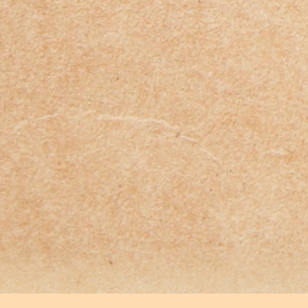
:
:
:
:
:
:
:
: