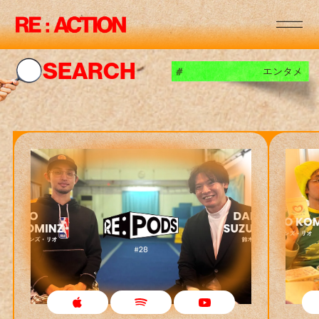
RE
:
:
RE
:
:
SEARCH
エンタメ
#
RE
:
:
RE
:
:
RE
:
:
RE
:
:
RE
:
: