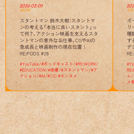
2026-02-09
202
RE
:
:
MON
TH
スタントマン 鈴木大樹：スタントマ
ボ
ンの考える「本当に良いスタント」っ
リ
RE
:
:
て何？、アクション映画を支えるスタ
種
ントマンの意外なお仕事、CGやAIの
す
急成長と映画制作の現在位置｜
デ
RE
:
:
RE:PODS #28
RE
#
YouTube
/
#
ポッドキャスト
/
#
RE:WORK
/
#
Yo
RE
:
:
#
EDUCATION
/
#
俳優
/
#
スタントマン
/
#
ア
RE:
クション
/
#
AI
/
#
CG
/
#
エンタメ
ム
/
メ
RE
:
:
RE
:
: