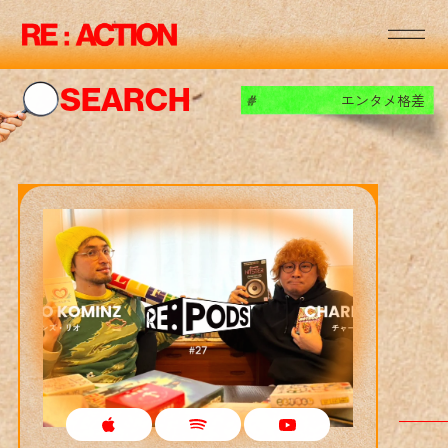
RE
:
:
RE
:
:
SEARCH
エンタメ格差
#
RE
:
:
RE
:
:
RE
:
:
RE
:
:
RE
:
: