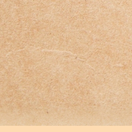
:
:
:
:
:
:
:
: