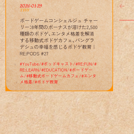
RE
:
:
2026-01-29
THU
ボードゲームコンシェルジュ チャー
RE
:
:
リー：8年間のボーナスが溶けた2,500
種類のボドゲ、エンタメ格差を解消
する移動式ボドゲカフェ、バングラ
RE
:
:
デシュの幸福を感じるボドゲ教育｜
RE:PODS #27
RE
:
:
#
YouTube
/
#
ポッドキャスト
/
#
RE:FUN
/
#
RE:LEARN
/
#
EDUCATION
/
#
ボードゲー
ム
/
#
移動式ボードゲームカフェ
/
#
エンタ
RE
:
:
メ格差
/
#
ボドゲ教育
RE
:
:
E
:
: