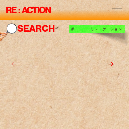
RE
:
:
RE
:
:
SEARCH
コミュニケーション
#
RE
:
:
RE
:
:
RE
:
:
RE
:
:
RE
:
: