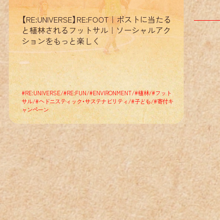
RE
:
:
【RE:UNIVERSE】RE:FOOT｜ポストに当たる
RE
:
:
と植林されるフットサル｜ソーシャルアク
ションをもっと楽しく
RE
:
:
RE
:
:
#
RE:UNIVERSE
/
#
RE:FUN
/
#
ENVIRONMENT
/
#
植林
/
#
フット
サル
/
#
ヘドニスティック・サステナビリティ
/
#
子ども
/
#
寄付キ
ャンペーン
RE
:
:
RE
:
:
RE
:
: