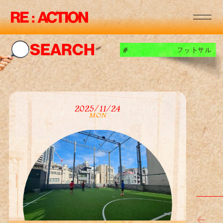
RE
:
:
RE
:
:
SEARCH
フットサル
#
RE
:
:
RE
:
:
2025/11/24
MON
RE
:
:
RE
:
:
RE
:
: