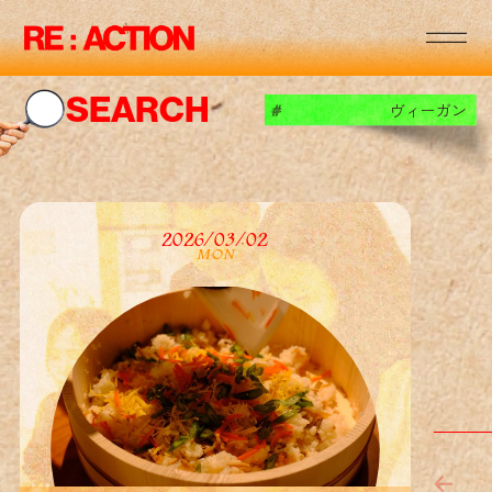
RE
:
:
RE
:
:
SEARCH
ヴィーガン
#
RE
:
:
RE
:
:
2026/03/02
MON
RE
:
:
RE
:
:
RE
:
: