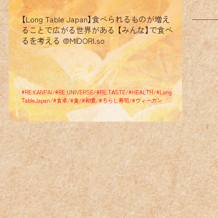
RE
:
:
【Long Table Japan】食べられるものが増え
ることで広がる世界がある 【みんな】で食べ
るを考える @MIDORI.so
RE
:
:
RE
:
:
#
RE:KANPAI
/
#
RE:UNIVERSE
/
#
RE:TASTE
/
#
HEALTH
/
#
Long
TableJapan
/
#
食卓
/
#
食
/
#
和食
/
#
ちらし寿司
/
#
ヴィーガン
RE
:
:
RE
:
:
RE
:
: