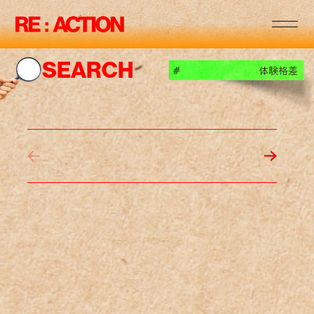
RE
:
:
RE
:
:
SEARCH
体験格差
#
RE
:
:
RE
:
:
RE
:
:
RE
:
:
RE
:
: