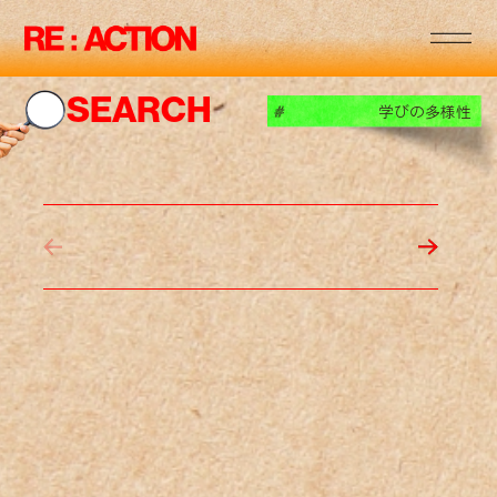
RE
:
:
RE
:
:
SEARCH
学びの多様性
#
RE
:
:
RE
:
:
RE
:
:
RE
:
:
RE
:
: